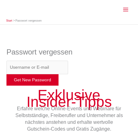
Zum
Inhalt
springen
Start
Passwort vergessen
Passwort vergessen
Exklusive
Insider-Tipps
Erfahre welche Online-Events und Webinare für
Selbstständige, Freiberufler und Unternehmer als
nächstes anstehen und erhalte wertvolle
Gutschein-Codes und Gratis Zugänge.