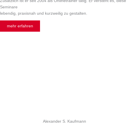
Zusätzlich ist er seit 2004 als Onlinetrainer tätig. Er versteht es, diese
Seminare
lebendig, praxisnah und kurzweilig zu gestalten.
mehr erfahren
Alexander S. Kaufmann