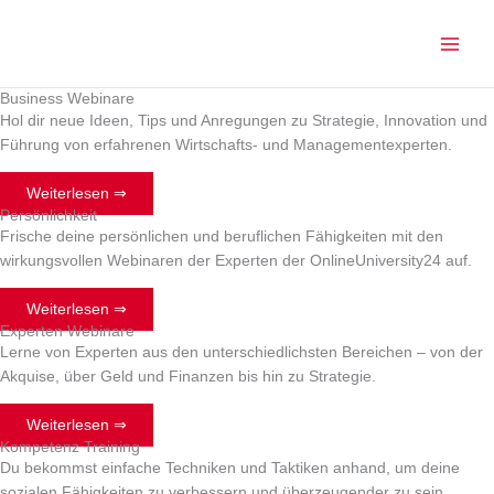
Zum
Inhalt
springen
Business Webinare
Hol dir neue Ideen, Tips und Anregungen zu Strategie, Innovation und
Führung von erfahrenen Wirtschafts- und Managementexperten.
Weiterlesen ⇒
Persönlichkeit
Frische deine persönlichen und beruflichen Fähigkeiten mit den
wirkungsvollen Webinaren der Experten der OnlineUniversity24 auf.
Weiterlesen ⇒
Experten Webinare
Lerne von Experten aus den unterschiedlichsten Bereichen – von der
Akquise, über Geld und Finanzen bis hin zu Strategie.
Weiterlesen ⇒
Kompetenz Training
Du bekommst einfache Techniken und Taktiken anhand, um deine
sozialen Fähigkeiten zu verbessern und überzeugender zu sein.