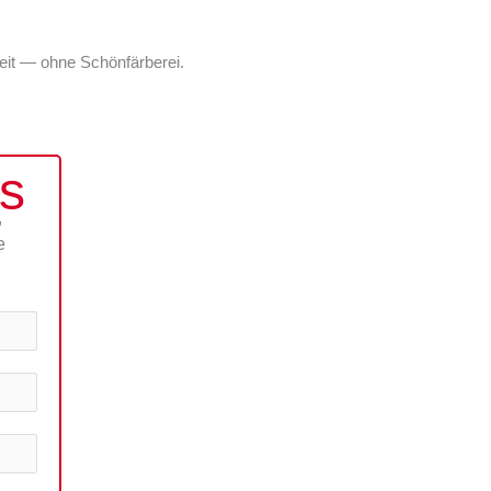
eit — ohne Schönfärberei.
ps
,
e