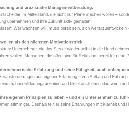
 Coaching und praxisnahe Managementberatung.
Entscheider im Mittelstand, die nicht nur Pläne machen wollen – so
tung übernehmen und ihre Zukunft aktiv gestalten.
issen: Wer wachsen will, muss bereit sein, sich weiterzuentwickeln 
 wollen als den nächsten Motivationstrick.
nkten: Unternehmer, die das Steuer wieder selbst in die Hand nehmen 
ühren wollen. Menschen, die offen sind für Reflexion, bereit für neu
e unternehmerische Erfahrung und seine Fähigkeit, auch unbequ
Herausforderungen aus eigener Erfahrung – von Aufbau und Führung 
risch, handelt lösungsorientiert und bleibt auch dann klar, wenn and
ihre eigenen Prinzipien zu leben – und ein Unternehmen zu führe
ksamer, stimmiger. Deshalb teilt er seine Erfahrungen mit Klarheit un